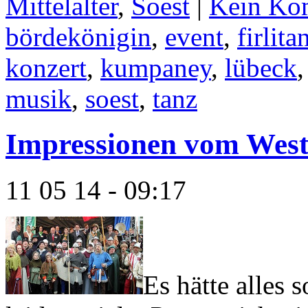
Mittelalter
,
Soest
|
Kein Ko
bördekönigin
,
event
,
firlita
konzert
,
kumpaney
,
lübeck
musik
,
soest
,
tanz
Impressionen vom Westf
11 05 14 - 09:17
Es hätte alles