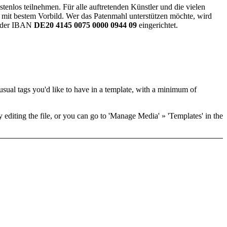
enlos teilnehmen. Für alle auftretenden Künstler und die vielen
t mit bestem Vorbild. Wer das Patenmahl unterstützen möchte, wird
t der IBAN
DE20 4145 0075 0000 0944 09
eingerichtet.
he usual tags you'd like to have in a template, with a minimum of
y editing the file, or you can go to 'Manage Media' » 'Templates' in the