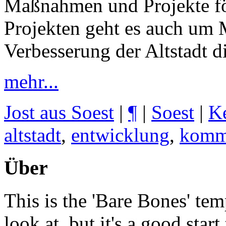
Maßnahmen und Projekte fö
Projekten geht es auch um
Verbesserung der Altstadt d
mehr...
Jost aus Soest
|
¶
|
Soest
|
K
altstadt
,
entwicklung
,
komm
Über
This is the 'Bare Bones' tem
look at, but it's a good star