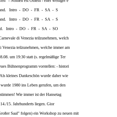
Haufen" - Nomen est Omem - eher weniger e
ussland. Intro - DO - FR - SA - S
ussland. Intro - DO - FR - SA - S
ussland. Intro - DO - FR - SA - SO
 Carnevale di Venezia teilzunehmen, welch
 di Venezia teilzunehmen, welche immer am
8.08. um 19:30 statt (s. regelmäßige Ter
eues Bühnenprogramm vorstellen: - histori
n. Als kleines Dankeschön wurde daher wie
it wurde 1980 ins Leben gerufen, um den
ig stimmen! Wie immer ist der Hansetag
 14./15. Jahrhunderts liegen. Gior
roßer Saal" folgen) ein Workshop zu neuen mit