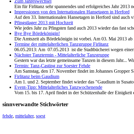
Zum Jahreswechsel
Ein für Firlitanz sehr spannendes und erfolgreiches Jahr 2013 
Impressionen von den Internationalen Hansetagen in Herford
Auf den 33. Internationalen Hansetagen in Herford sind auch 
Pfingstlager 2013 mit Hochzeit
Wie jedes Jahr zu Pfingsten fand auch 2013 wieder das fast schon
Bye Bye Bördekönigin!
Die Amtszeit als Bördekönigin ist vorbei. Am 03. Mai 2013 a
Termine der mittelalterlichen Tanzgruppe Firlitanz
06.05.2013: Am 07.05.2013 ist die Stadtbücherei wegen einer
Nächster Tanztermin - Mittelalterliche Tanzgruppe
Gestern war das letzte gemeinsame Tanzen in diesem Jahr... Wi
Termin: Tanz-Casting zur Soester Fehde
Am Samstag, den 17. November findet im Johannes Gropper Saal 
Firlitanz beim Gaudium
Am 1. und 2. September findet wieder das "Gaudium in Susato"
Event-Tipp: Mittelalterliches Tanzwochenende
Vom 15. bis 17. April findet in der Schützenhalle der Einigkeit
sinnverwandte Stichwörter
fehde
,
mittelalter
,
soest