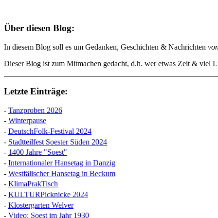
Über diesen Blog:
In diesem Blog soll es um Gedanken, Geschichten & Nachrichten
vo
Dieser Blog ist zum Mitmachen gedacht, d.h. wer etwas Zeit & viel Lu
Letzte Einträge:
-
Tanzproben 2026
-
Winterpause
-
DeutschFolk-Festival 2024
-
Stadtteilfest Soester Süden 2024
-
1400 Jahre "Soest"
-
Internationaler Hansetag in Danzig
-
Westfälischer Hansetag in Beckum
-
KlimaPrakTisch
-
KULTURPicknicke 2024
-
Klostergarten Welver
-
Video: Soest im Jahr 1930