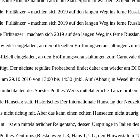
itsamt Firlitanz natürlich auch am Start: Sportlich war der "Scheiter
ele Firlitänzer - machten sich 2019 auf den langen Weg ins ferne R
ele Firlitänzer - machten sich 2019 auf den langen Weg ins ferne R
ele Firlitänzer - machten sich 2019 auf den langen Weg ins ferne R
 wieder eingeladen, an den offiziellen Eröffnungsveranstaltungen zum
 offiziell eingeladen, an den Eröffnungsveranstaltungen zum Carnevale
igt. Der nächste reguläre Probeabend findet daher erst wieder am DI 0
d am 29.10.2016 von 13:00 bis 14:30 (inkl. Auf-/Abbau) in Wesel ihr n
Räumlichkeiten des Soester Perthes-Werks mittelalterliche Tänze probe
ale Hansetag statt. Historisches Der Internationale Hansetag der Neuze
us nicht richtig mit. Aber das kann einen echten Hanseaten nicht traur
 - ist ein mittelalterlicher Reigentanz, dessen Ursprünge in Italien des
Perthes-Zentrums (Bleskenweg 1-3, Haus 1, UG, den Hinweistafeln "G