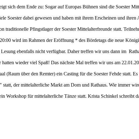
neigt sich dem Ende zu: Sogar auf Europas Bühnen sind die Soester Mitt
viele Soester dabei gewesen und haben mit ihrem Erscheinen und ihre
 traditionelle Pfingstlager der Soester Mittelalterfreunde statt. Teilne
b 20:00 wird im Rahmen der Eröffnung * des Bördetags die neue König
 Lesung ebenfalls nicht verfügbar. Daher treffen wir uns dann im Ra
r hatten wieder viel Spaß! Das nächste Mal treffen wir uns am 22.01.2
(Raum über den Remter) ein Casting für die Soester Fehde statt. Es s
 statt, der mittelalterliche Markt am Dom und Rathaus. Wie immer wir
 ein Workshop für mittelalterliche Tänze statt. Krista Schinkel schreib