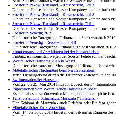
Beim Soester Promikick waren die Soester Mittelalterfreunde m
Soester in Pskow (Russland) - Reisebericht, Teil 3
Die treuen Hanseaten der Soester Kumpaney - unter ihnen vi
Soester in Pskow (Russland) - Reisebericht, Teil 2
Die treuen Hanseaten der Soester Kumpaney - unter ihnen vi
Soester in Pskow (Russland) - Reisebericht, Teil 1
Die treuen Hanseaten der Soester Kumpaney - unter ihnen vi
Soester in Venedig 2019
Die historische Tanzgruppe Firlitanz aus Soest war auch 2019
Soester in Venedig - Reisebericht 2018
Die historische Tanzgruppe Firlitanz aus Soest war auch 2018
Sommerpause 2017 / Aktionen bei der Soester Fehde
Firlitanz ist momentan wegen der Soester Fehde schwer beschäft
Westfälischer Hansetag 2016 in Wesel
Die historische Tanz- und Musikgruppe Firlitanz aus Soest wir
Mittelalterlicher Nachmittag beim Perthes-Zentrum
Jeden Dienstagabend dürfen die Firlitänzer kostenfrei in den 
34. Internationaler Hansetag
Vom 22. bis 25. Mai 2014 findet in Lübeck der 34. Internation
Impressionen vom Westfälischen Hansetag in Soest
Es hätte alles so schön werden können, doch leider spielte Petr
Tanzvorstellung: Schiarazula Marazula ("Firlefanz")
Der Schiarazula Marazula - auch Firlefanz oder Firlifanz genannt
Mittelalterlicher Tanz-Workshop
Vom 14. bis 16.03.2014 findet in den bekannten Räumen des 