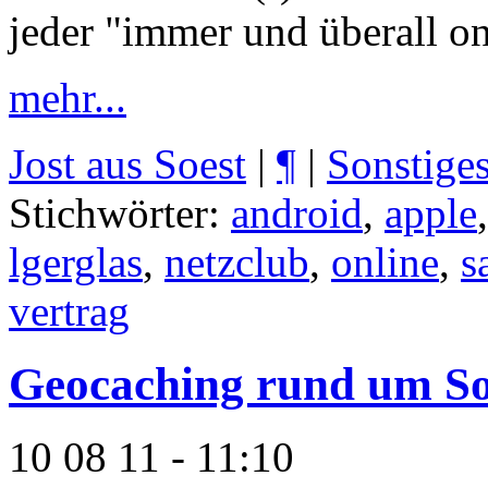
jeder "immer und überall on
mehr...
Jost aus Soest
|
¶
|
Sonstige
Stichwörter:
android
,
apple
lgerglas
,
netzclub
,
online
,
s
vertrag
Geocaching rund um So
10 08 11 - 11:10