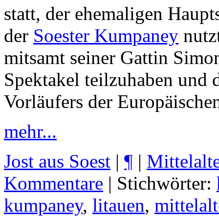
statt, der ehemaligen Haup
der
Soester Kumpaney
nutzt
mitsamt seiner Gattin Simo
Spektakel teilzuhaben und di
Vorläufers der Europäische
mehr...
Jost aus Soest
|
¶
|
Mittelalt
Kommentare
| Stichwörter:
kumpaney
,
litauen
,
mittelalt