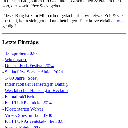
In diesem Blog soll es um Gedanken, Geschichten & Nachrichten
von
,
aus
sowie
über
Soest gehen…
Dieser Blog ist zum Mitmachen gedacht, d.h. wer etwas Zeit & viel
Lust hat, kann sich gerne daran beteiligen. Eine kurze eMail an
mich
genügt!
Letzte Einträge:
-
Tanzproben 2026
-
Winterpause
-
DeutschFolk-Festival 2024
-
Stadtteilfest Soester Süden 2024
-
1400 Jahre "Soest"
-
Internationaler Hansetag in Danzig
-
Westfälischer Hansetag in Beckum
-
KlimaPrakTisch
-
KULTURPicknicke 2024
-
Klostergarten Welver
-
Video: Soest im Jahr 1930
-
KULTURAdventskalender 2023
-
Soester Fehde 2023