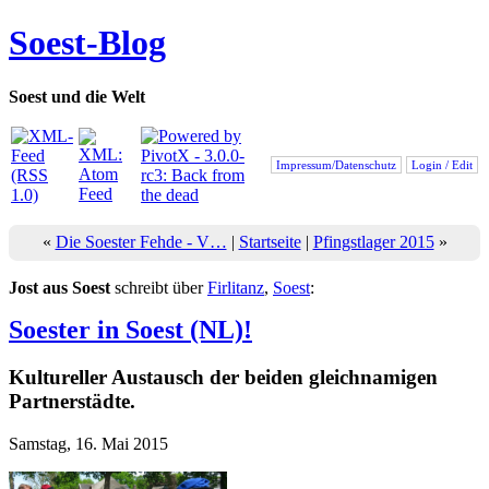
Soest-Blog
Soest und die Welt
Impressum/Datenschutz
Login / Edit
«
Die Soester Fehde - V…
|
Startseite
|
Pfingstlager 2015
»
Jost aus Soest
schreibt über
Firlitanz
,
Soest
:
Soester in Soest (NL)!
Kultureller Austausch der beiden gleichnamigen
Partnerstädte.
Samstag, 16. Mai 2015