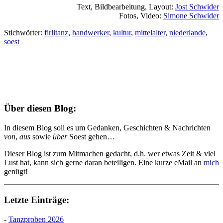
Text, Bildbearbeitung, Layout:
Jost Schwider
Fotos, Video:
Simone Schwider
Stichwörter:
firlitanz
,
handwerker
,
kultur
,
mittelalter
,
niederlande
,
soest
Über diesen Blog:
In diesem Blog soll es um Gedanken, Geschichten & Nachrichten
von
,
aus
sowie
über
Soest gehen…
Dieser Blog ist zum Mitmachen gedacht, d.h. wer etwas Zeit & viel
Lust hat, kann sich gerne daran beteiligen. Eine kurze eMail an
mich
genügt!
Letzte Einträge:
-
Tanzproben 2026