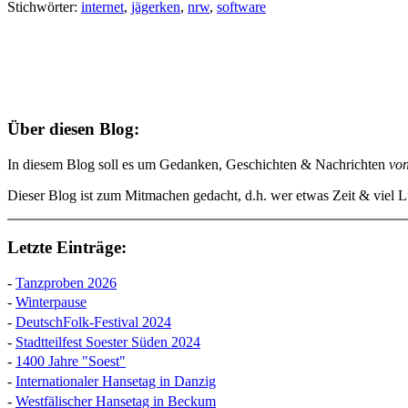
Stichwörter:
internet
,
jägerken
,
nrw
,
software
Über diesen Blog:
In diesem Blog soll es um Gedanken, Geschichten & Nachrichten
vo
Dieser Blog ist zum Mitmachen gedacht, d.h. wer etwas Zeit & viel Lu
Letzte Einträge:
-
Tanzproben 2026
-
Winterpause
-
DeutschFolk-Festival 2024
-
Stadtteilfest Soester Süden 2024
-
1400 Jahre "Soest"
-
Internationaler Hansetag in Danzig
-
Westfälischer Hansetag in Beckum