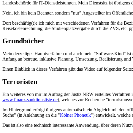
Landesbehörde für IT-Dienstleistungen. Mein Dienstsitz ist übrigens
Nein, ich bin kein Beamter, sondern "nur" Angestellter im Öffentlich
Dort beschäftig(t)e ich mich mit verschiedenen Verfahren für die Bez
Reisekostenrechnung, die Studienplatzvergabe durch die ZVS, etc. pp
Grundbücher
Mein derzeitiges Hauptverfahren und auch mein "Software-Kind" ist 
Anfang an betreue, inklusive Planung, Umsetzung, Realisierung und
Einen Einblick in dieses Verfahren gibt das Video auf folgender Seite
Terroristen
Ein weiteres von mir im Auftrag der Justiz NRW erstelltes Verfahren i
www.finanz-sanktionsliste.de
), welches zur Recherche "terrorismusv
Im Hintergrund erfolgt übrigens automatisch ein Abgleich mit den of
Suche" (in Anlehnung an die "
Kölner Phonetik
") entwickelt, welche
Das ist also eine technisch interessante Anwendung, über deren Nutz