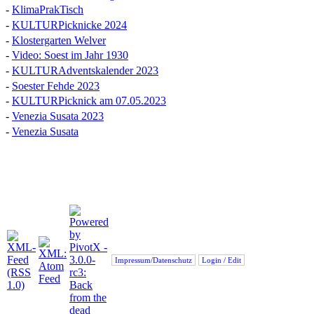
-
KlimaPrakTisch
-
KULTURPicknicke 2024
-
Klostergarten Welver
-
Video: Soest im Jahr 1930
-
KULTURAdventskalender 2023
-
Soester Fehde 2023
-
KULTURPicknick am 07.05.2023
-
Venezia Susata 2023
-
Venezia Susata
Impressum/Datenschutz
Login / Edit