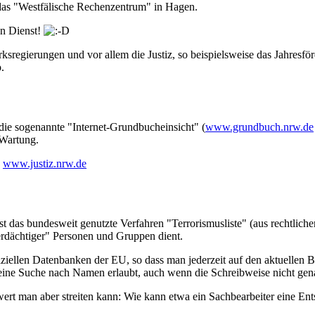
 das "Westfälische Rechenzentrum" in Hagen.
en Dienst!
irksregierungen und vor allem die Justiz, so beispielsweise das Jahre
.
die sogenannte "Internet-Grundbucheinsicht" (
www.grundbuch.nrw.de
 Wartung.
:
www.justiz.nrw.de
st das bundesweit genutzte Verfahren "Terrorismusliste" (aus rechtlich
erdächtiger" Personen und Gruppen dient.
fiziellen Datenbanken der EU, so dass man jederzeit auf den aktuellen
 eine Suche nach Namen erlaubt, auch wenn die Schreibweise nicht gena
wert man aber streiten kann: Wie kann etwa ein Sachbearbeiter eine Ent