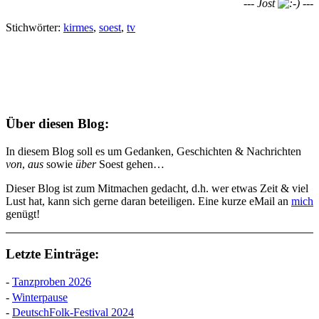
--- Jost
---
Stichwörter:
kirmes
,
soest
,
tv
Über diesen Blog:
In diesem Blog soll es um Gedanken, Geschichten & Nachrichten
von
,
aus
sowie
über
Soest gehen…
Dieser Blog ist zum Mitmachen gedacht, d.h. wer etwas Zeit & viel
Lust hat, kann sich gerne daran beteiligen. Eine kurze eMail an
mich
genügt!
Letzte Einträge:
-
Tanzproben 2026
-
Winterpause
-
DeutschFolk-Festival 2024