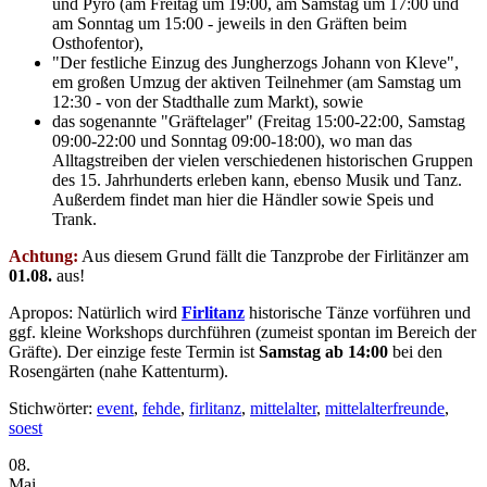
und Pyro (am Freitag um 19:00, am Samstag um 17:00 und
am Sonntag um 15:00 - jeweils in den Gräften beim
Osthofentor),
"Der festliche Einzug des Jungherzogs Johann von Kleve",
em großen Umzug der aktiven Teilnehmer (am Samstag um
12:30 - von der Stadthalle zum Markt), sowie
das sogenannte "Gräftelager" (Freitag 15:00-22:00, Samstag
09:00-22:00 und Sonntag 09:00-18:00), wo man das
Alltagstreiben der vielen verschiedenen historischen Gruppen
des 15. Jahrhunderts erleben kann, ebenso Musik und Tanz.
Außerdem findet man hier die Händler sowie Speis und
Trank.
Achtung:
Aus diesem Grund fällt die Tanzprobe der Firlitänzer am
01.08.
aus!
Apropos: Natürlich wird
Firlitanz
historische Tänze vorführen und
ggf. kleine Workshops durchführen (zumeist spontan im Bereich der
Gräfte). Der einzige feste Termin ist
Samstag ab 14:00
bei den
Rosengärten (nahe Kattenturm).
Stichwörter:
event
,
fehde
,
firlitanz
,
mittelalter
,
mittelalterfreunde
,
soest
08.
Mai.