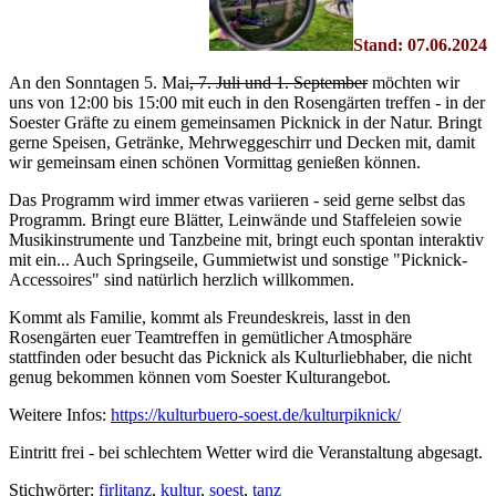
Stand: 07.06.2024
An den Sonntagen 5. Mai
, 7. Juli und 1. September
möchten wir
uns von 12:00 bis 15:00 mit euch in den Rosengärten treffen - in der
Soester Gräfte zu einem gemeinsamen Picknick in der Natur. Bringt
gerne Speisen, Getränke, Mehrweggeschirr und Decken mit, damit
wir gemeinsam einen schönen Vormittag genießen können.
Das Programm wird immer etwas variieren - seid gerne selbst das
Programm. Bringt eure Blätter, Leinwände und Staffeleien sowie
Musikinstrumente und Tanzbeine mit, bringt euch spontan interaktiv
mit ein... Auch Springseile, Gummietwist und sonstige "Picknick-
Accessoires" sind natürlich herzlich willkommen.
Kommt als Familie, kommt als Freundeskreis, lasst in den
Rosengärten euer Teamtreffen in gemütlicher Atmosphäre
stattfinden oder besucht das Picknick als Kulturliebhaber, die nicht
genug bekommen können vom Soester Kulturangebot.
Weitere Infos:
https://kulturbuero-soest.de/kulturpiknick/
Eintritt frei - bei schlechtem Wetter wird die Veranstaltung abgesagt.
Stichwörter:
firlitanz
,
kultur
,
soest
,
tanz