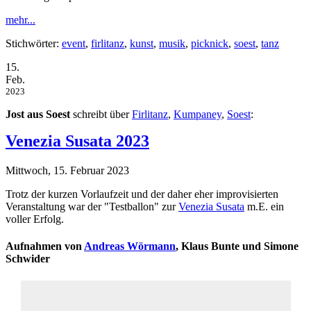
mehr...
Stichwörter:
event
,
firlitanz
,
kunst
,
musik
,
picknick
,
soest
,
tanz
15.
Feb.
2023
Jost aus Soest
schreibt über
Firlitanz
,
Kumpaney
,
Soest
:
Venezia Susata 2023
Mittwoch, 15. Februar 2023
Trotz der kurzen Vorlaufzeit und der daher eher improvisierten
Veranstaltung war der "Testballon" zur
Venezia Susata
m.E. ein
voller Erfolg.
Aufnahmen von
Andreas Wörmann
, Klaus Bunte und Simone
Schwider