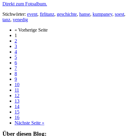
Direkt zum Fotoalbum.
Stichwörter:
event
,
firlitanz
,
geschichte
,
hanse
,
kumpaney
,
soest
,
tanz
,
venedig
« Vorherige Seite
1
2
3
4
5
6
7
8
9
10
11
12
13
14
15
16
Nächste Seite »
Über diesen Blog: