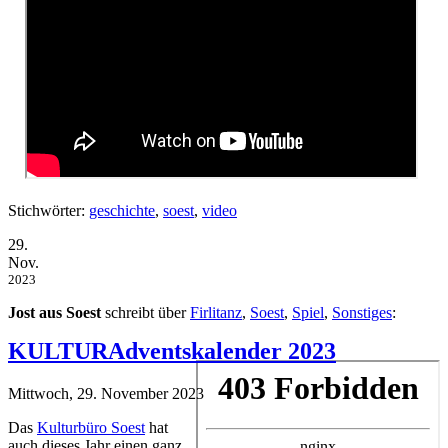
Stichwörter:
geschichte
,
soest
,
video
29.
Nov.
2023
Jost aus Soest
schreibt über
Firlitanz
,
Soest
,
Spiel
,
Sonstiges
:
KULTURAdventskalender 2023
Mittwoch, 29. November 2023
Das
Kulturbüro Soest
hat
auch dieses Jahr einen ganz