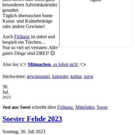
besonderen Adventskalender
gestaltet:
Täglich überraschen bunte
Kunst- und Kulturbeiträge
oder andere Gewinne!
Auch
Firlitanz
ist dabei und
bespielt ein Türchen...
Nur so viel sei verraten:
Aller
guten Dinge sind DREI!
😊
Also los: 👉
Mitmachen
, es lohnt sich!
👈
Stichwörter:
gewinnspiel
,
kalender
,
kultur
,
soest
30.
Jul.
2023
Jost aus Soest
schreibt über
Firlitanz
,
Mittelalter
,
Soest
:
Soester Fehde 2023
Sonntag, 30. Juli 2023