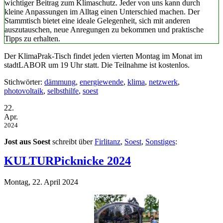
wichtiger Beitrag zum Klimaschutz. Jeder von uns kann durch
kleine Anpassungen im Alltag einen Unterschied machen. Der
Stammtisch bietet eine ideale Gelegenheit, sich mit anderen
auszutauschen, neue Anregungen zu bekommen und praktische
Tipps zu erhalten.
Der KlimaPrak-Tisch findet jeden vierten Montag im Monat im
stadtLABOR um 19 Uhr statt. Die Teilnahme ist kostenlos.
Stichwörter:
dämmung
,
energiewende
,
klima
,
netzwerk
,
photovoltaik
,
selbsthilfe
,
soest
22.
Apr.
2024
Jost aus Soest
schreibt über
Firlitanz
,
Soest
,
Sonstiges
:
KULTURPicknicke 2024
Montag, 22. April 2024